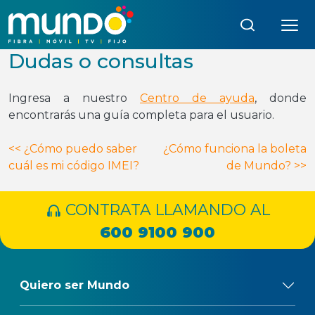
Búsqueda:
Dudas o consultas
Ingresa a nuestro
Centro de ayuda
, donde
encontrarás una guía completa para el usuario.
Navegación
<<
¿Cómo puedo saber
¿Cómo funciona la boleta
cuál es mi código IMEI?
de Mundo?
>>
de
entradas
CONTRATA LLAMANDO AL
600 9100 900
Quiero ser Mundo