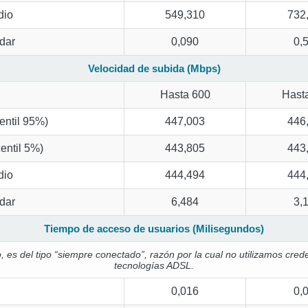
dio
549,310
732
dar
0,090
0,
Velocidad de subida (Mbps)
Hasta 600
Hast
entil 95%)
447,003
446
entil 5%)
443,805
443
dio
444,494
444
dar
6,484
3,
Tiempo de acceso de usuarios (Milisegundos)
, es del tipo “siempre conectado”, razón por la cual no utilizamos cr
tecnologías ADSL.
0,016
0,