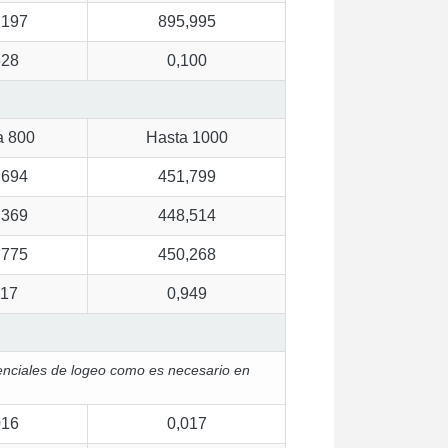
,197
895,995
528
0,100
a 800
Hasta 1000
,694
451,799
,369
448,514
,775
450,268
117
0,949
edenciales de logeo como es necesario en
016
0,017