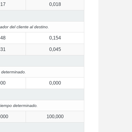
017
0,018
dor del cliente al destino.
148
0,154
031
0,045
o determinado.
000
0,000
tiempo determinado.
,000
100,000