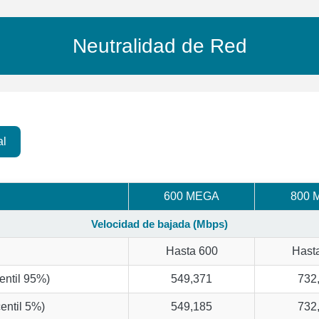
Neutralidad de Red
al
600 MEGA
800 
Velocidad de bajada (Mbps)
Hasta 600
Hast
entil 95%)
549,371
732
entil 5%)
549,185
732