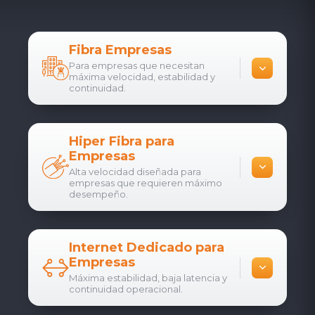
Fibra Empresas
Para empresas que necesitan
máxima velocidad, estabilidad y
continuidad.
Hiper Fibra para
Empresas
Alta velocidad diseñada para
empresas que requieren máximo
desempeño.
Internet Dedicado para
Empresas
Máxima estabilidad, baja latencia y
continuidad operacional.