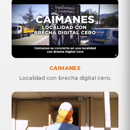
Respaldo Móvil:
Re
Línea directa
600 9100 200
CAIMANES
Localidad con brecha digital cero.
Línea directa
600 9100 200