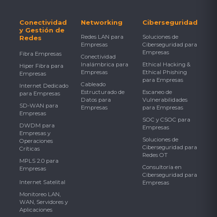
Conectividad
Networking
Ciberseguridad
y Gestión de
Redes LAN para
Soluciones de
Redes
Empresas
Ciberseguridad para
Empresas
Fibra Empresas
Conectividad
Inalámbrica para
Ethical Hacking &
Hiper Fibra para
Empresas
Ethical Phishing
Empresas
para Empresas
Cableado
Internet Dedicado
Estructurado de
Escaneo de
para Empresas
Datos para
Vulnerabilidades
SD-WAN para
Empresas
para Empresas
Empresas
SOC y CSOC para
DWDM para
Empresas
Empresas y
Soluciones de
Operaciones
Ciberseguridad para
Críticas
Redes OT
MPLS 2.0 para
Consultoría en
Empresas
Ciberseguridad para
Internet Satelital
Empresas
Monitoreo LAN,
WAN, Servidores y
Aplicaciones