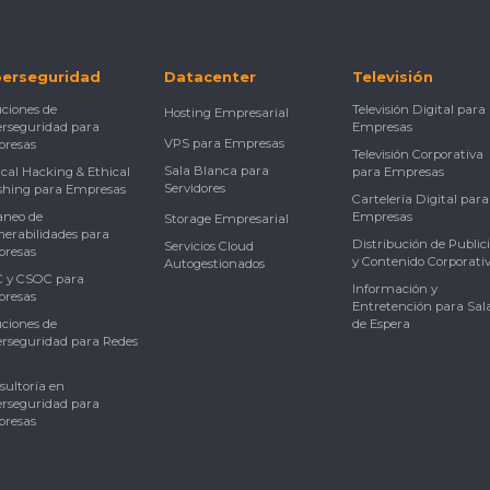
berseguridad
Datacenter
Televisión
uciones de
Televisión Digital para
Hosting Empresarial
erseguridad para
Empresas
VPS para Empresas
resas
Televisión Corporativa
Sala Blanca para
ical Hacking & Ethical
para Empresas
Servidores
shing para Empresas
Cartelería Digital para
aneo de
Empresas
Storage Empresarial
nerabilidades para
Distribución de Public
Servicios Cloud
resas
y Contenido Corporati
Autogestionados
 y CSOC para
Información y
resas
Entretención para Sal
uciones de
de Espera
erseguridad para Redes
sultoría en
erseguridad para
resas