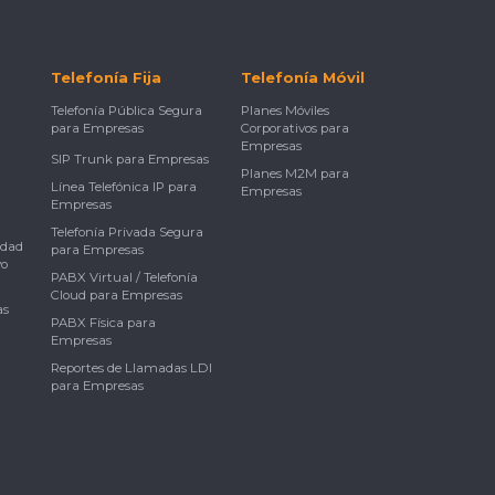
Telefonía Fija
Telefonía Móvil
Telefonía Pública Segura
Planes Móviles
para Empresas
Corporativos para
Empresas
SIP Trunk para Empresas
Planes M2M para
Línea Telefónica IP para
Empresas
Empresas
Telefonía Privada Segura
idad
para Empresas
vo
PABX Virtual / Telefonía
Cloud para Empresas
as
PABX Física para
Empresas
Reportes de Llamadas LDI
para Empresas