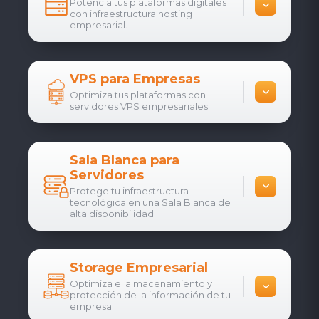
Potencia tus plataformas digitales
con infraestructura hosting
empresarial.
VPS para Empresas
Optimiza tus plataformas con
servidores VPS empresariales.
Sala Blanca para
Servidores
Protege tu infraestructura
tecnológica en una Sala Blanca de
alta disponibilidad.
Storage Empresarial
Optimiza el almacenamiento y
protección de la información de tu
empresa.