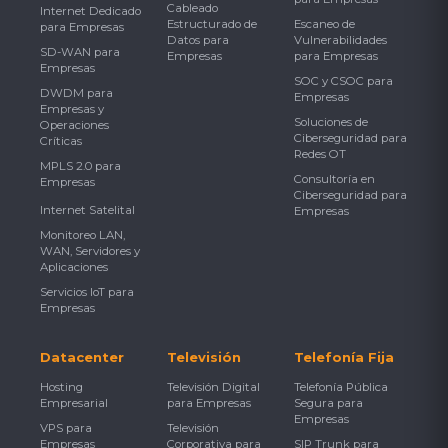
Cableado
Internet Dedicado
Estructurado de
Escaneo de
para Empresas
Datos para
Vulnerabilidades
SD-WAN para
Empresas
para Empresas
Empresas
SOC y CSOC para
DWDM para
Empresas
Empresas y
Soluciones de
Operaciones
Ciberseguridad para
Críticas
Redes OT
MPLS 2.0 para
Consultoría en
Empresas
Ciberseguridad para
Internet Satelital
Empresas
Monitoreo LAN,
WAN, Servidores y
Aplicaciones
Servicios IoT para
Empresas
Datacenter
Televisión
Telefonía Fija
Hosting
Televisión Digital
Telefonía Pública
Empresarial
para Empresas
Segura para
Empresas
VPS para
Televisión
Empresas
Corporativa para
SIP Trunk para