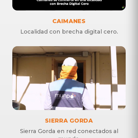
CAIMANES
Localidad con brecha digital cero.
Línea directa
Línea directa
600 9100 200
600 9100 200
SIERRA GORDA
Sierra Gorda en red conectados al