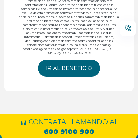
Promoción aplica en el 3er y 6to mes de contratación, sólo para
contratación full digital y contratación de planes trienales de la
compañía Bci Seguros con pólizas contratadas con pago mensual. Se
excluye de esta promoción pólizas contratadas y que registren pago
anticipado al pago mensual pactado. No aplica para cambios de plan. La
información presentada es sólo un resumen de las principales
características del seguro. La compañía aseguradora es Bci Seguros
Generales S.A. intermediario Bci Corredores de Seguros S. A. quien
asume las obligaciones y responsabilidades de las pólizas que
intermedia. El detalle de las coberturas contratadas, exclusiones,
deducibles y condiciones de contrato podrá encontrarlas en las
condiciones particulares de la póliza, cláusulas adicionales y
condiciones generales. Códigos depósito CMF: POL 1 2016 0325, POL 1
20140303 y POL 3 2013 0366. Bci.cl
IR AL BENEFICIO
CONTRATA LLAMANDO AL
600 9100 900