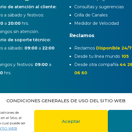
rio de atención al cliente:
Consultas y sugerencias
s a sábado y festivos:
Grilla de Canales
00
a
20:00
hrs.
Medidor de Velocidad
ngos sin atención.
Reclamos
rio de soporte técnico:
s a sábado:
09:00
a
22:00
Reclamos
Disponible 24/7
Desde tu línea mundo
105
ngos y festivos:
09:00
a
Desde otra compañía
44 2
00
hrs.
06 60
CONDICIONES GENERALES DE USO DEL SITIO WEB
 patrones de
 el Sitio, el
Aceptar
a cual puede ser
aja en Mundo
Políticas de privacidad
Mapa del 
ITIO WEB