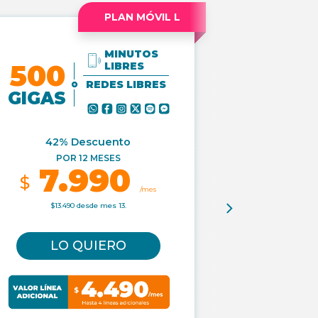
PLAN MÓVIL L
MINUTOS
GIGAS DE
500
LIBRES
REDES LIBRES
GIGAS
GIGA
LIBRE
42% Descuento
POR 12 MESES
7.990
40%
$
/mes
PO
8
$13.490 desde mes 13.
$
$13.9
LO QUIERO
LO