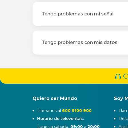
Tengo problemas con mi señal
Tengo problemas con mis datos
C
Quiero ser Mundo
Soy 
Llámanos al
600 9100 900
Llám
Horario de televentas:
Desd
Lunes a sábado:
09:00
a
20:00
Asis