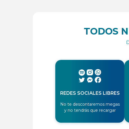
TODOS N
D
REDES SOCIALES LIBRES
No te descontaremos megas
y no tendrás que recargar