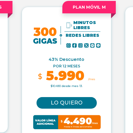
S
PLAN MÓVIL M
MINUTOS
300
LIBRES
REDES LIBRES
GIGAS
43% Descuento
POR 12 MESES
5.990
$
/mes
$10.490 desde mes 13.
LO QUIERO