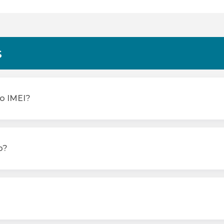
s
o IMEI?
o?