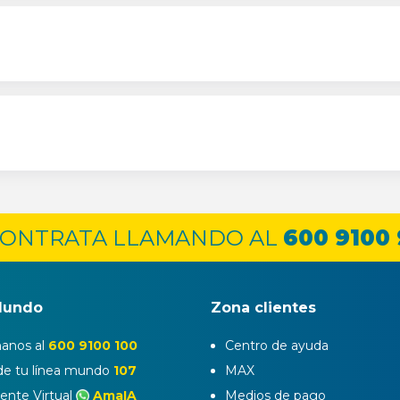
ONTRATA LLAMANDO AL
600 9100
Mundo
Zona clientes
anos al
600 9100 100
Centro de ayuda
e tu línea mundo
107
MAX
tente Virtual
AmaIA
Medios de pago