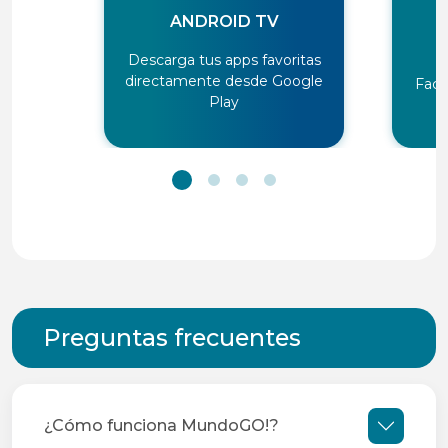
ANDROID TV
Descarga tus apps favoritas
directamente desde Google
Facil
Play
Preguntas frecuentes
¿Cómo funciona MundoGO!?