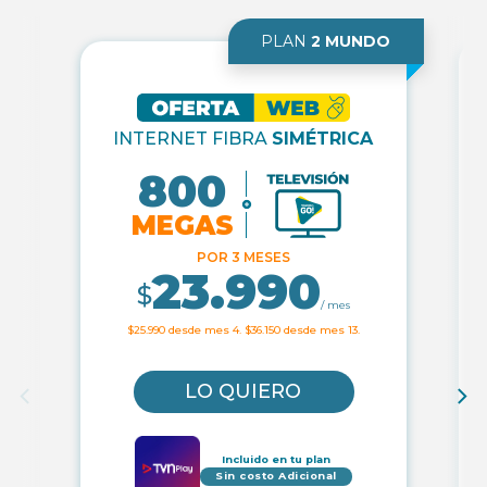
PLAN
2 MUNDO
INTERNET FIBRA
SIMÉTRICA
800
MEGAS
POR 3 MESES
23.990
$
/ mes
$25.990 desde mes 4. $36.150 desde mes 13.
LO QUIERO
Incluido en tu plan
Sin costo Adicional