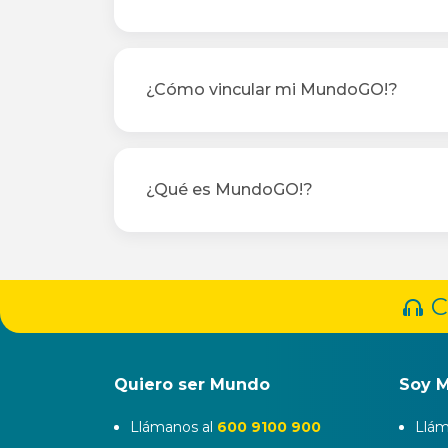
¿Cómo vincular mi MundoGO!?
¿Qué es MundoGO!?
C
Quiero ser Mundo
Soy 
Llámanos al
600 9100 900
Llám