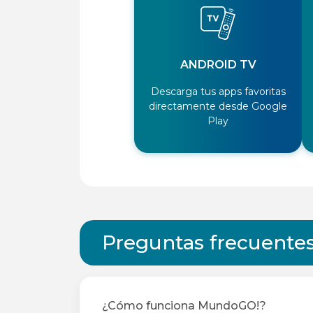
ANDROID TV
Descarga tus apps favoritas
directamente desde Google
Play
Preguntas frecuente
¿Cómo funciona MundoGO!?