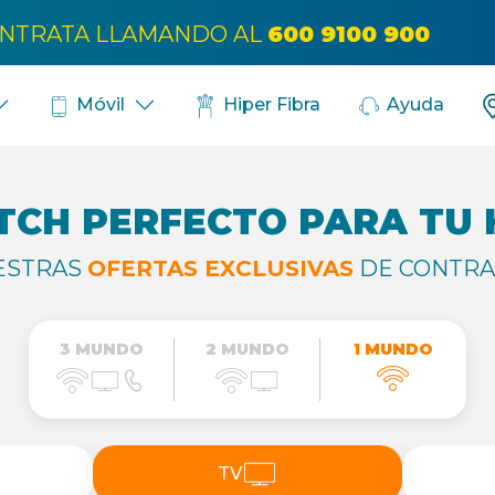
Bús
NTRATA LLAMANDO AL
600 9100 900
Móvil
Hiper Fibra
Ayuda
TCH PERFECTO PARA TU
ESTRAS
OFERTAS EXCLUSIVAS
DE CONTRA
3 MUNDO
2 MUNDO
1 MUNDO
TV