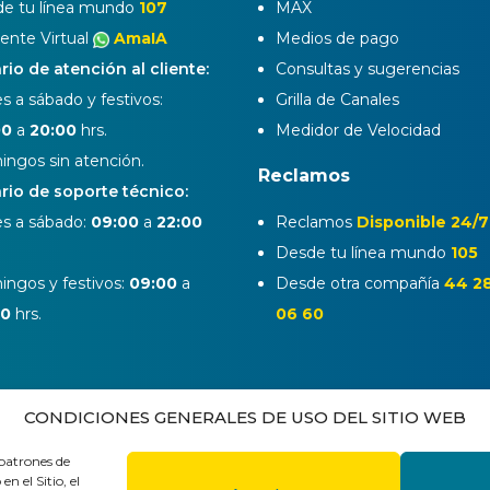
e tu línea mundo
107
MAX
tente Virtual
AmaIA
Medios de pago
rio de atención al cliente:
Consultas y sugerencias
s a sábado y festivos:
Grilla de Canales
00
a
20:00
hrs.
Medidor de Velocidad
ngos sin atención.
Reclamos
rio de soporte técnico:
s a sábado:
09:00
a
22:00
Reclamos
Disponible 24/7
Desde tu línea mundo
105
ngos y festivos:
09:00
a
Desde otra compañía
44 2
00
hrs.
06 60
CONDICIONES GENERALES DE USO DEL SITIO WEB
 patrones de
 el Sitio, el