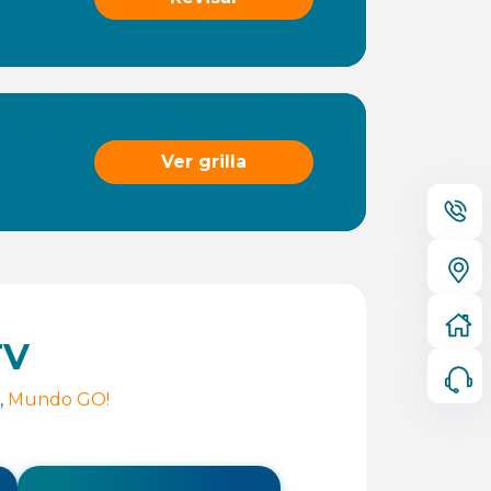
Ver grilla
TV
,
Mundo GO!