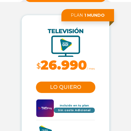
PLAN
1 MUNDO
26.990
$
/ mes
LO QUIERO
Incluido en tu plan
Sin costo Adicional