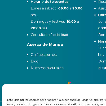
Horario de televentas:
Desd
Lunes a sábado:
09:00
a
20:00
Asis
hrs.
Hora
Domingos y festivos:
10:00
a
Lune
20:00
hrs.
09:
Consulta tu factibilidad
Domi
Hora
Acerca de Mundo
Lune
Quiénes somos
hrs.
Blog
Domi
Nuestras sucursales
20:
Este Sitio utiliza cookies para mejorar la experiencia del usuario, analizar
navegación y entregar contenido personalizado. Al continuar navegando en