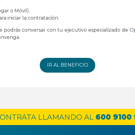
gar o Móvil).
ra iniciar la contratación.
e podrás conversar con tu ejecutivo especializado de O
onvenga.
IR AL BENEFICIO
ONTRATA LLAMANDO AL
600 9100