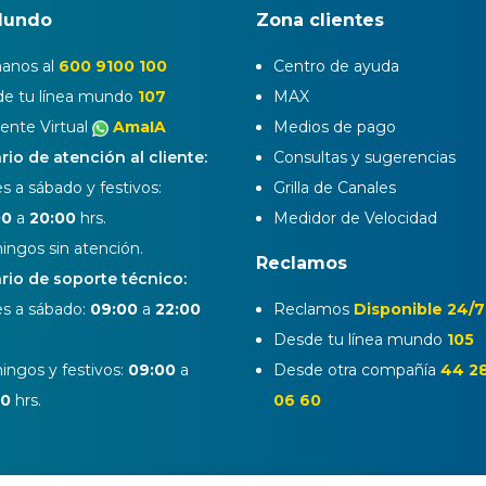
Mundo
Zona clientes
anos al
600 9100 100
Centro de ayuda
e tu línea mundo
107
MAX
tente Virtual
AmaIA
Medios de pago
rio de atención al cliente:
Consultas y sugerencias
s a sábado y festivos:
Grilla de Canales
00
a
20:00
hrs.
Medidor de Velocidad
ngos sin atención.
Reclamos
rio de soporte técnico:
s a sábado:
09:00
a
22:00
Reclamos
Disponible 24/7
Desde tu línea mundo
105
ngos y festivos:
09:00
a
Desde otra compañía
44 2
00
hrs.
06 60