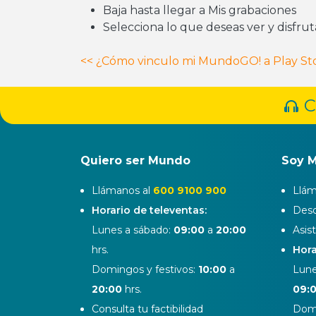
Baja hasta llegar a Mis grabaciones
Selecciona lo que deseas ver y disfru
Navegación
<<
¿Cómo vinculo mi MundoGO! a Play St
de
C
entradas
Quiero ser Mundo
Soy 
Llámanos al
600 9100 900
Llám
Horario de televentas:
Desd
Lunes a sábado:
09:00
a
20:00
Asis
hrs.
Hora
Domingos y festivos:
10:00
a
Lune
20:00
hrs.
09:
Consulta tu factibilidad
Domi