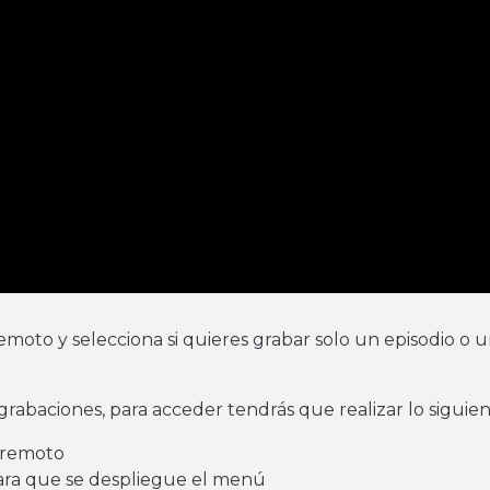
remoto y selecciona si quieres grabar solo un episodio 
rabaciones, para acceder tendrás que realizar lo siguien
l remoto
 para que se despliegue el menú