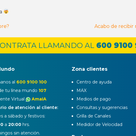
ta
ore?
Acabo de recibir
ONTRATA LLAMANDO AL
600 9100
Mundo
Zona clientes
anos al
600 9100 100
Centro de ayuda
e tu línea mundo
107
MAX
tente Virtual
AmaIA
Medios de pago
rio de atención al cliente:
Consultas y sugerencias
s a sábado y festivos:
Grilla de Canales
00
a
20:00
hrs.
Medidor de Velocidad
ngos sin atención.