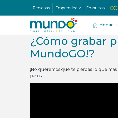
CO
Personas
Emprendedor
Empresas
Hogar
¿Cómo grabar p
MundoGO!?
¡No queremos que te pierdas lo que más t
pasos: