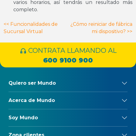
varios horarios, así tendrás un resultado más
completo.
Navegación
<<
Funcionalidades de
¿Cómo reiniciar de fábrica
Sucursal Virtual
mi dispositivo?
>>
de
entradas
CONTRATA LLAMANDO AL
600 9100 900
Quiero ser Mundo
Acerca de Mundo
Soy Mundo
Zona clientes