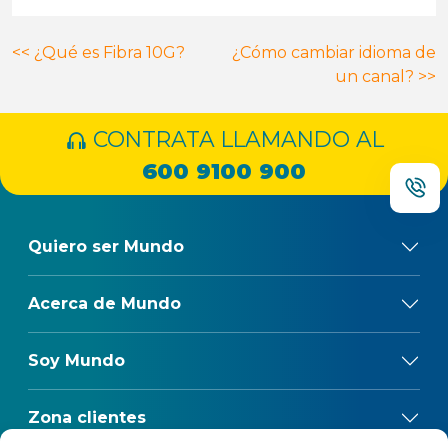
Navegación
<<
¿Qué es Fibra 10G?
¿Cómo cambiar idioma de
un canal?
>>
de
entradas
CONTRATA LLAMANDO AL
600 9100 900
Quiero ser Mundo
Acerca de Mundo
Soy Mundo
Zona clientes