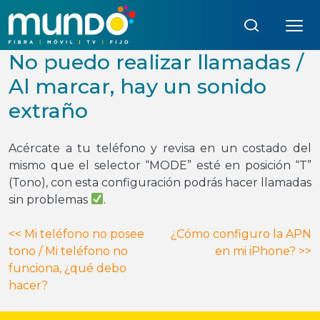
Búsqueda:
No puedo realizar llamadas /
Al marcar, hay un sonido
extraño
Acércate a tu teléfono y revisa en un costado del
mismo que el selector “MODE” esté en posición “T”
(Tono), con esta configuración podrás hacer llamadas
sin problemas
.
Navegación
<<
Mi teléfono no posee
¿Cómo configuro la APN
tono / Mi teléfono no
en mi iPhone?
>>
de
funciona, ¿qué debo
entradas
hacer?