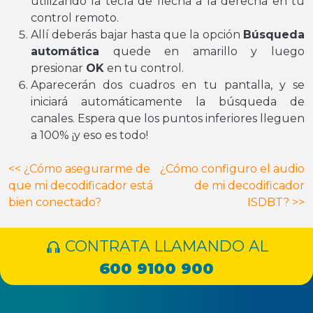
utilizando la tecla de flecha a la derecha en tu
control remoto.
Allí deberás bajar hasta que la opción
Búsqueda
automática
quede en amarillo y luego
presionar
OK
en tu control.
Aparecerán dos cuadros en tu pantalla, y se
iniciará automáticamente la búsqueda de
canales. Espera que los puntos inferiores lleguen
a 100% ¡y eso es todo!
Navegación
<<
¿Cómo asegurarme de
¿Cómo configuro el audio
que mi decodificador está
de mi decodificador
de
bien conectado?
ISDBT?
>>
entradas
CONTRATA LLAMANDO AL
600 9100 900