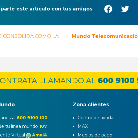
arte este artículo con tus amigos
E CONSOLIDA COMO LA
Mundo Telecomunicacione
ONTRATA LLAMANDO AL
600 9100
Mundo
Zona clientes
anos al
600 9100 100
Centro de ayuda
e tu línea mundo
107
MAX
tente Virtual
AmaIA
Medios de pago