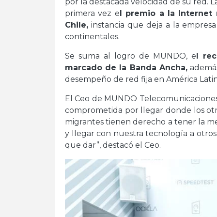
por la destacada velocidad de su red. 
primera vez e
l premio a la Interne
Chile,
instancia que deja a la empresa
continentales.
Se suma al logro de MUNDO, e
l re
marcado de la Banda Ancha,
además 
desempeño de red fija en América Latin
El Ceo de MUNDO Telecomunicaciones 
comprometida por llegar donde los otro
migrantes tienen derecho a tener la me
y llegar con nuestra tecnología a otr
que dar”, destacó el Ceo.