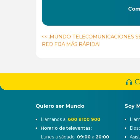
Comp
Navegación
<<
¡MUNDO TELECOMUNICACIONES S
RED FIJA MÁS RÁPIDA!
de
entradas
C
Quiero ser Mundo
Soy 
Llámanos al
600 9100 900
Llám
Horario de televentas:
Desd
Lunes a sábado:
09:00
a
20:00
Asis