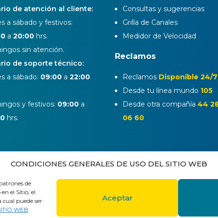
rio de atención al cliente:
Consultas y sugerencias
s a sábado y festivos:
Grilla de Canales
00
a
20:00
hrs.
Medidor de Velocidad
ngos sin atención.
Reclamos
rio de soporte técnico:
s a sábado:
09:00
a
22:00
Reclamos
Disponible 24/7
Desde tu línea mundo
105
ngos y festivos:
09:00
a
Desde otra compañía
44 2
00
hrs.
06 60
CONDICIONES GENERALES DE USO DEL SITIO WEB
 patrones de
 el Sitio, el
Aceptar
a cual puede ser
aja en Mundo
Políticas de privacidad
Mapa del 
ITIO WEB